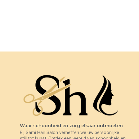
Potenti parturient parturie
Accessories
Waar schoonheid en zorg elkaar ontmoeten
Bij Sami Hair Salon verheffen we uw persoonlijke
stijl tot kunst. Ontdek een wereld van schoonheid en