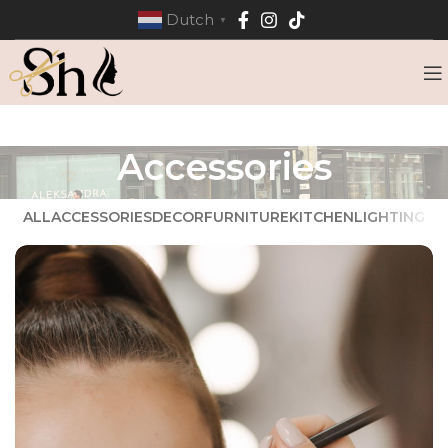
Dutch
▼
Accessories
ALL
ACCESSORIES
DECOR
FURNITURE
KITCHEN
LIGHTING